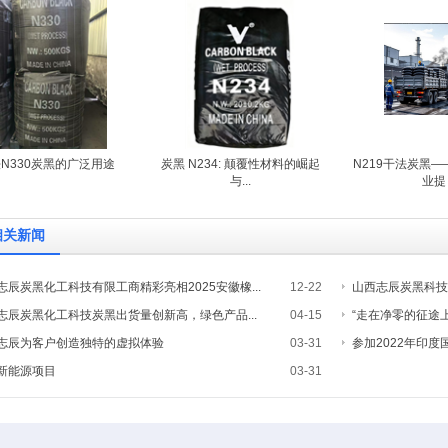
N330炭黑的广泛用途
炭黑 N234: 颠覆性材料的崛起
N219干法炭黑
与...
业提
相关新闻
志辰炭黑化工科技有限工商精彩亮相2025安徽橡...
12-22
山西志辰炭黑科技
志辰炭黑化工科技炭黑出货量创新高，绿色产品...
04-15
“走在净零的征途上
志辰为客户创造独特的虚拟体验
03-31
参加2022年印度
新能源项目
03-31