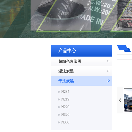
产品中心
超细色素炭黑
湿法炭黑
干法炭黑
N234
N219
N220
N326
N330