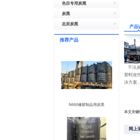
色目专用炭黑
炭黑
志辰炭黑
产品
推荐产品
干法炭
塑料改
决方案
N660橡胶制品用炭黑
本文关键
网上